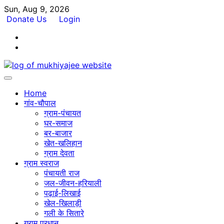
Skip
Sun, Aug 9, 2026
to
Donate Us
Login
content
Facebook
Twitter
Home
गांव-चौपाल
ग्राम-पंचायत
घर-समाज
बर-बाजार
खेत-खलिहान
ग्राम देवता
ग्राम स्वराज
पंचायती राज
जल-जीवन-हरियाली
पढ़ाई-लिखाई
खेल-खिलाड़ी
गली के सितारे
ग्राम प्रधान