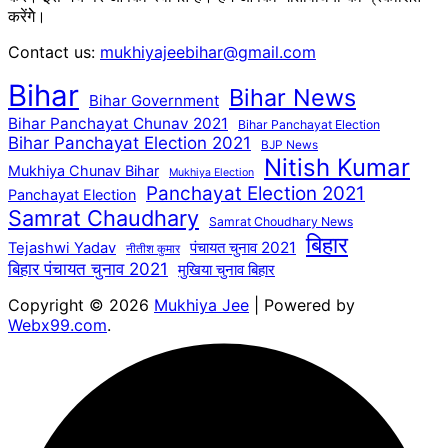
करेंगेे।
Contact us:
mukhiyajeebihar@gmail.com
Bihar
Bihar News
Bihar Government
Bihar Panchayat Chunav 2021
Bihar Panchayat Election
Bihar Panchayat Election 2021
BJP News
Nitish Kumar
Mukhiya Chunav Bihar
Mukhiya Election
Panchayat Election 2021
Panchayat Election
Samrat Chaudhary
Samrat Choudhary News
बिहार
पंचायत चुनाव 2021
Tejashwi Yadav
नीतीश कुमार
बिहार पंचायत चुनाव 2021
मुखिया चुनाव बिहार
Copyright © 2026
Mukhiya Jee
| Powered by
Webx99.com
.