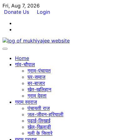
Skip
Fri, Aug 7, 2026
to
Donate Us
Login
content
Facebook
Twitter
Home
गांव-चौपाल
ग्राम-पंचायत
घर-समाज
बर-बाजार
खेत-खलिहान
ग्राम देवता
ग्राम स्वराज
पंचायती राज
जल-जीवन-हरियाली
पढ़ाई-लिखाई
खेल-खिलाड़ी
गली के सितारे
ग्राम प्रधान