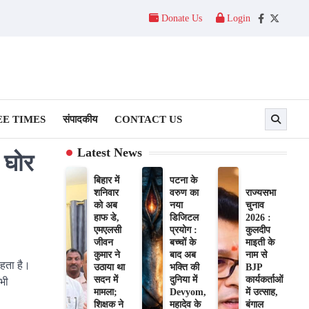
Donate Us
Login
Facebook
Twitter
E TIMES
संपादकीय
CONTACT US
Latest News
 घोर
बिहार में
पटना के
शनिवार
वरुण का
राज्यसभा
को अब
नया
चुनाव
हाफ डे,
डिजिटल
2026 :
एमएलसी
प्रयोग :
कुलदीप
जीवन
बच्चों के
माइती के
कुमार ने
बाद अब
नाम से
हता है।
उठाया था
भक्ति की
BJP
सदन में
दुनिया में
कार्यकर्ताओं
भी
मामला;
Devyom,
में उत्साह,
शिक्षक ने
महादेव के
बंगाल