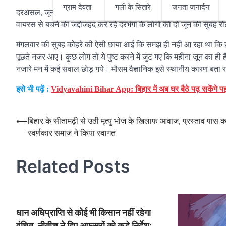
ग्राम देवता
गली के सितारे
जनता जनार्दन
दरअसल, जून की गर्मी से कौन नहीं डरता। ठंड के दिनों में चर्चा जून के पसीने
वायरस से बचने की जद्दोजहद कर रहे दरभंगा के लोगों को दो जून की सुबह र
मंगलवार की सुबह कोहरे की ऐसी छाया आई कि समझ ही नहीं आ रहा था कि ह
पूछते नजर आए। कुछ लोग तो ये पुष्ट करने में जुट गए कि महीना जून का ही ह
नजारे मन में कई सवाल छोड़ गये। मौसम वैज्ञानिक इसे स्थानीय कारण बता 
इसे भी पढ़ें :
Vidyavahini Bihar App: बिहार में अब घर बैठे पढ़ सकेंगे पहली
Post
⟵
बिहार के सीतामढ़ी से उठी मृत्यु भोज के खिलाफ आवाज, प्रस्ताव पास 
स्वर्णकार समाज ने किया स्वागत
navigation
Related Posts
धान अधिप्राप्ति से कोई भी किसान नहीं रहेगा
वंचित, नीतीश ने दिए अफसरों को कड़े निर्देश;