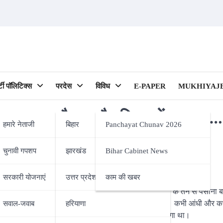
र्टी पॉलिटिक्स
परदेस
विविध
E-PAPER
MUKHIYAJE
 तपता मौसम और बिहार में कुहासा…
हमारे नेताजी
बिहार
Panchayat Chunav 2026
विश्वास…
चुनावी गपशप
झारखंड
Bihar Cabinet News
ipality)
सरकारी योजनाएं
उत्तर प्रदेश
काम की खबर
गरमी से कौन नहीं वाकिफ होगा। दोपहर क्या, सुबह में लोगों के तन से पसीना ब
सेल्सियस के आसपास। बीच-बीच में मौसम का मिजाज बदल भी रहा है। कभी आंधी और क
सवाल-जवाब
हरियाणा
ो रहा था। बिहार के दरभंगा में सुबह-सुबह आकाश में कोहरा लगा था।