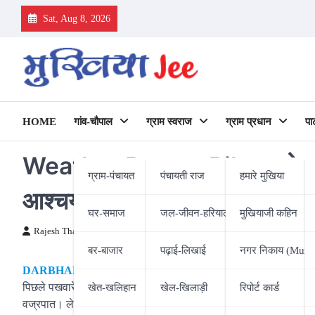
Skip
Sat, Aug 8, 2026
to
content
HOME
गांव-चौपाल
ग्राम स्वराज
ग्राम प्रधान
पा
Weather Report Bihar: जेठ का
ग्राम-पंचायत
पंचायती राज
हमारे मुखिया
आश्चर्य… आंखों पर नहीं हो रहा था 
घर-समाज
जल-जीवन-हरियाली
मुखियाजी कहिन
Rajesh Thakur
03/06/2020
बर-बाजार
पढ़ाई-लिखाई
नगर निकाय (Munic
DARBHANG (MR)।
जेठ का तपता मौसम। इस तपते मौसम की उमस भरी 
पिछले पखवारे में बिहार में कुछ ऐसा ही मौसम था। टेंपरेंचर 43 डिग्री 
खेत-खलिहान
खेल-खिलाड़ी
रिपोर्ट कार्ड
वज्रपात। लेकिन मंगलवार को जो नजारा दिखा, उसे सहसा विश्वास ही नहीं ह