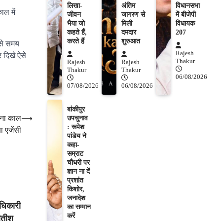
लिखा-
अंतिम
विधानसभा
ाल में
जीवन
जागरण से
में बीजेपी
भैया जो
मिली
विधायक
कहते हैं,
दमदार
207
करते हैं
शुरुआत
 से समय
Rajesh
 दिखे ऐसे
Thakur
Rajesh
Rajesh
Thakur
Thakur
06/08/2026
07/08/2026
06/08/2026
बांकीपुर
रोना काल
⟶
उपचुनाव
: रूपेश
षा एजेंसी
पांडेय ने
कहा-
सम्राट
चौधरी पर
ज्ञान ना दें
प्रशांत
किशोर,
जनादेश
अधिकारी
का सम्मान
करें
नीतीश