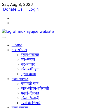
Skip
Sat, Aug 8, 2026
to
Donate Us
Login
content
Facebook
Twitter
Home
गांव-चौपाल
ग्राम-पंचायत
घर-समाज
बर-बाजार
खेत-खलिहान
ग्राम देवता
ग्राम स्वराज
पंचायती राज
जल-जीवन-हरियाली
पढ़ाई-लिखाई
खेल-खिलाड़ी
गली के सितारे
ग्राम प्रधान