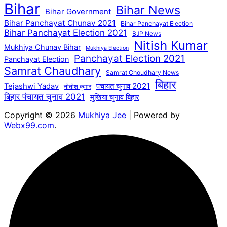
Bihar
Bihar News
Bihar Government
Bihar Panchayat Chunav 2021
Bihar Panchayat Election
Bihar Panchayat Election 2021
BJP News
Nitish Kumar
Mukhiya Chunav Bihar
Mukhiya Election
Panchayat Election 2021
Panchayat Election
Samrat Chaudhary
Samrat Choudhary News
बिहार
पंचायत चुनाव 2021
Tejashwi Yadav
नीतीश कुमार
बिहार पंचायत चुनाव 2021
मुखिया चुनाव बिहार
Copyright © 2026
Mukhiya Jee
| Powered by
Webx99.com
.