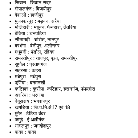
सिवान : सिवान सदर
गोपालगंज : विजयीपुर
वैशाली : हाजीपुर
मुजफ्फरपुर : मड़वन, सरैया
मोतिहारी : मधुबन, फेनहारा, तेतरिया
बेतिया : चनपटिया
सीतामढ़ी : चोरौत, नानपुर
दरभंगा : बेनीपुर, अलीनगर
मधुबनी : पंडौल, रहिका
समस्तीपुर : ताजपुर, पूसा, समस्तीपुर
सुपौल : प्रतापगंज
सहरसा : कहरा
मधेपुरा : मधेपुरा
पूर्णिया : बनमनखी
कटिहार : कुर्सेला, कटिहार, हसनगंज, डंडखोरा
अररिया : भरगामा
बेगूसराय : भगवानपुर
खगडिय़ा : जि.प.नि.क्षे.17 एवं 18
मुंगेर : टेटिया बंबर
जमुई : ई.अलीगंज
भागलपुर : जगदीशपुर
बांका : बांका