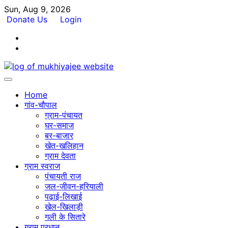
Skip
Sun, Aug 9, 2026
to
Donate Us
Login
content
Facebook
Twitter
Home
गांव-चौपाल
ग्राम-पंचायत
घर-समाज
बर-बाजार
खेत-खलिहान
ग्राम देवता
ग्राम स्वराज
पंचायती राज
जल-जीवन-हरियाली
पढ़ाई-लिखाई
खेल-खिलाड़ी
गली के सितारे
ग्राम प्रधान