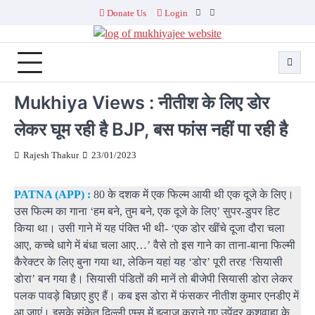
Skip
Donate Us
Login
Facebook
Twitter
to
content
Mukhiya Views : नीतीश के लिए डोर
लेकर घूम रही है BJP, बस फांस नहीं पा रही है
Rajesh Thakur
23/01/2023
PATNA (APP) :
80 के दशक में एक फिल्म आयी थी एक दूजे के लिए।
उस फिल्म का गाना ‘हम बने, तुम बने, एक दूजे के लिए’ सुपर-डुपर हिट
किया था। उसी गाने में यह पंक्ति भी थी- ‘एक डोर खींचे दूजा दौरा चला
आए, कच्चे धागे में बंधा चला आए…’ वैसे तो इस गाने का ताना-बाना फिल्मी
कैरेक्टर के लिए बुना गया था, लेकिन यहां यह ‘डोर’ पूरी तरह ‘सियासी
डोरा’ बन गया है। सियासी पंडितों की मानें तो बीजेपी सियासी डोरा लेकर
पलक पावड़े बिछाए हुए हैं। कब इस डोरा में फंसकर नीतीश कुमार एनडीए में
आ जाएं। इसके संकेत ​दिल्ली एम्स में इलाज कराने गए उपेंद्र कुशवाहा के