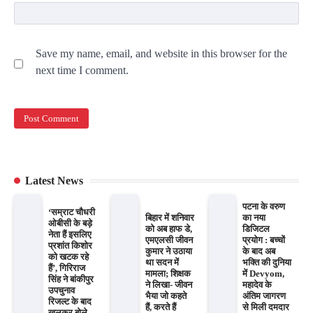
Save my name, email, and website in this browser for the
next time I comment.
Latest News
पटना के वरुण
‘सम्राट चौधरी
बिहार में शनिवार
का नया
ओबीसी के बड़े
को अब हाफ डे,
डिजिटल
नेता हैं इसलिए
एमएलसी जीवन
प्रयोग : बच्चों
प्रशांत किशोर
कुमार ने उठाया
के बाद अब
को खटक रहे
था सदन में
भक्ति की दुनिया
हैं’, गिरिराज
मामला; शिक्षक
में Devyom,
सिंह ने बांकीपुर
ने लिखा- जीवन
महादेव के
उपचुनाव
भैया जो कहते
अंतिम जागरण
रिजल्ट के बाद
हैं, करते हैं
से मिली दमदार
खुलकर बोले