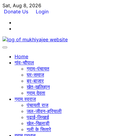
Skip
Sat, Aug 8, 2026
to
Donate Us
Login
content
Facebook
Twitter
Home
गांव-चौपाल
ग्राम-पंचायत
घर-समाज
बर-बाजार
खेत-खलिहान
ग्राम देवता
ग्राम स्वराज
पंचायती राज
जल-जीवन-हरियाली
पढ़ाई-लिखाई
खेल-खिलाड़ी
गली के सितारे
ग्राम प्रधान