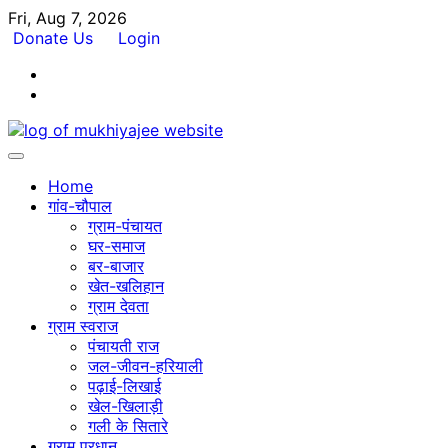
Skip
Fri, Aug 7, 2026
to
Donate Us
Login
content
Facebook
Twitter
Home
गांव-चौपाल
ग्राम-पंचायत
घर-समाज
बर-बाजार
खेत-खलिहान
ग्राम देवता
ग्राम स्वराज
पंचायती राज
जल-जीवन-हरियाली
पढ़ाई-लिखाई
खेल-खिलाड़ी
गली के सितारे
ग्राम प्रधान