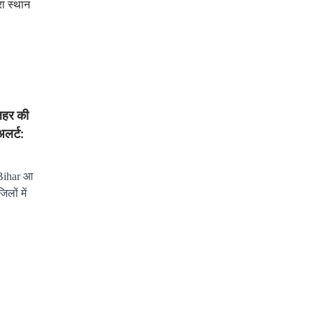
ा स्थान
हर की
अलर्ट:
Bihar आ
ों में