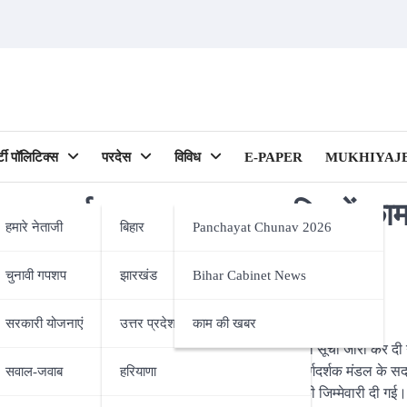
र्टी पॉलिटिक्स
परदेस
विविध
E-PAPER
MUKHIYAJE
जिला इकाई का हुआ गठन, जनहित में का
हमारे नेताजी
बिहार
Panchayat Chunav 2026
चुनावी गपशप
झारखंड
Bihar Cabinet News
ipality)
सरकारी योजनाएं
उत्तर प्रदेश
काम की खबर
र गुरुवार को बेगूसराय में ठाकुर ​स्वर्णकार संघ की जिला ईकाई की सूची जारी कर 
े आवास पर ठाकुर स्वर्णकार संघ के सक्रिय सदस्यों एवं मार्गदर्शक मंडल के सदस
सवाल-जवाब
हरियाणा
ीत ठाकुर कर रहे थे। इसमें श्रीराम ठाकुर को अध्यक्ष पद की जिम्मेवारी दी गई।