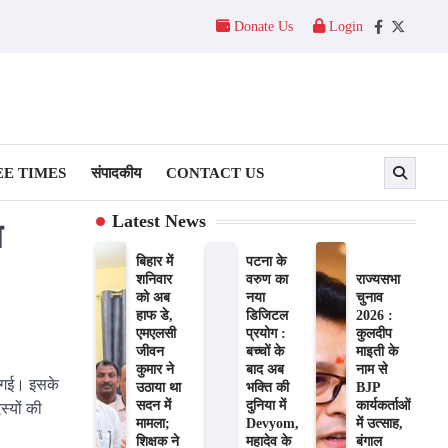
Donate Us
Login
Facebook
Twitter
E TIMES
संपादकीय
CONTACT US
Latest News
म
बिहार में
पटना के
शनिवार
वरुण का
राज्यसभा
को अब
नया
चुनाव
हाफ डे,
डिजिटल
2026 :
एमएलसी
प्रयोग :
कुलदीप
जीवन
बच्चों के
माइती के
कुमार ने
बाद अब
नाम से
दी गई। इसके
उठाया था
भक्ति की
BJP
सदन में
दुनिया में
कार्यकर्ताओं
्यों की
मामला;
Devyom,
में उत्साह,
शिक्षक ने
महादेव के
बंगाल