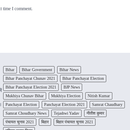
xt time I comment.
Bihar
Bihar Government
Bihar News
Bihar Panchayat Chunav 2021
Bihar Panchayat Election
Bihar Panchayat Election 2021
BJP News
ें
Mukhiya Chunav Bihar
Mukhiya Election
Nitish Kumar
ं।
Panchayat Election
Panchayat Election 2021
Samrat Chaudhary
Samrat Choudhary News
Tejashwi Yadav
नीतीश कुमार
पंचायत चुनाव 2021
बिहार
बिहार पंचायत चुनाव 2021