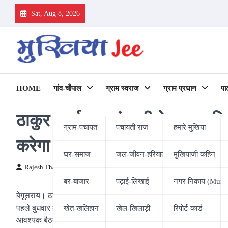
Skip
Sat, Aug 8, 2026
to
content
HOME
गांव-चौपाल
ग्राम स्वराज
ग्राम प्रधान
पा
ठाकुर स्वर्णकार संघ की बेगूसराय 
ग्राम-पंचायत
पंचायती राज
हमारे मुखिया
करेगा समाज
घर-समाज
जल-जीवन-हरियाली
मुखियाजी कहिन
Rajesh Thakur
28/05/2020
बर-बाजार
पढ़ाई-लिखाई
नगर निकाय (Munic
बेगूसराय। ठाकुर स्वर्णकार संघ के संयोजक ब्रह्मप्रकाश ठाकुर के निर्देश प
पहले बुधवार को संघ का गठन कर लिया गया था। इसे लेकर रामप्रसाद ठाकुर क
खेत-खलिहान
खेल-खिलाड़ी
रिपोर्ट कार्ड
आवश्यक बैठक हुई। अध्यक्षता रामप्रसाद ठाकुर ने की, जबकि मंच संचालन अज