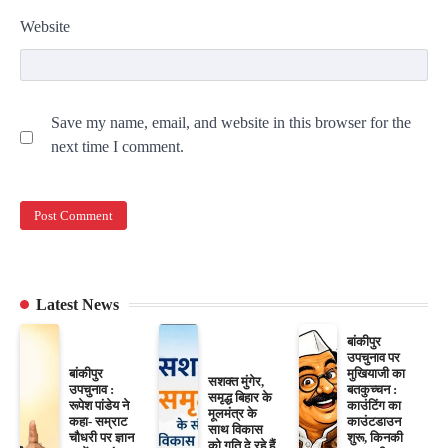
Website
Save my name, email, and website in this browser for the
next time I comment.
Latest News
बांकीपुर
उपचुनाव पर
बांकीपुर
मुखियाजी का
सशक्त मुंगेर,
उपचुनाव :
बतकुच्चन :
समृद्ध बिहार के
रूपेश पांडेय ने
काउंटिंग का
मूलमंत्र के
कहा- सम्राट
काउंटडाउन
साथ विकास
चौधरी पर ज्ञान
शुरू, किनकी
को गति दे रहे हैं