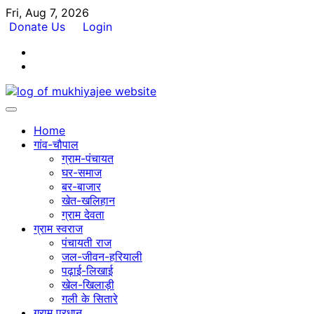
Skip
Fri, Aug 7, 2026
to
Donate Us
Login
content
Facebook
Twitter
Home
गांव-चौपाल
ग्राम-पंचायत
घर-समाज
बर-बाजार
खेत-खलिहान
ग्राम देवता
ग्राम स्वराज
पंचायती राज
जल-जीवन-हरियाली
पढ़ाई-लिखाई
खेल-खिलाड़ी
गली के सितारे
ग्राम प्रधान