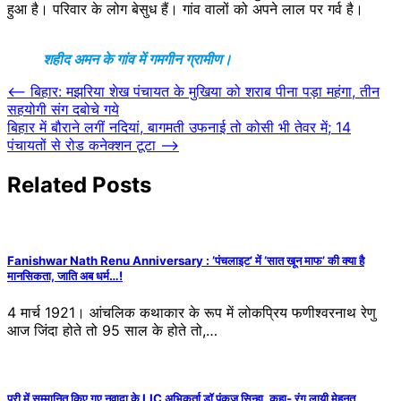
हुआ है। परिवार के लोग बेसुध हैं। गांव वालों को अपने लाल पर गर्व है।
शहीद अमन के गांव में गमगीन ग्रामीण।
Post
⟵
बिहार: मझरिया शेख पंचायत के मुखिया को शराब पीना पड़ा महंगा, तीन
सहयोगी संग दबोचे गये
navigation
बिहार में बौराने लगीं नदियां, बागमती उफनाई तो कोसी भी तेवर में; 14
पंचायतों से रोड कनेक्शन टूटा
⟶
Related Posts
Fanishwar Nath Renu Anniversary : ‘पंचलाइट’ में ‘सात खून माफ’ की क्या है
मानसिकता, जाति अब धर्म…!
4 मार्च 1921। आंचलिक कथाकार के रूप में लोकप्रिय फणीश्वरनाथ रेणु
आज जिंदा होते तो 95 साल के होते तो,…
पुरी में सम्मानित किए गए नवादा के LIC अभिकर्ता डॉ पंकज सिन्हा, कहा- रंग लायी मेहनत