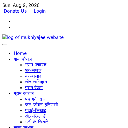
Skip
Sun, Aug 9, 2026
to
Donate Us
Login
content
Facebook
Twitter
Home
गांव-चौपाल
ग्राम-पंचायत
घर-समाज
बर-बाजार
खेत-खलिहान
ग्राम देवता
ग्राम स्वराज
पंचायती राज
जल-जीवन-हरियाली
पढ़ाई-लिखाई
खेल-खिलाड़ी
गली के सितारे
ग्राम प्रधान