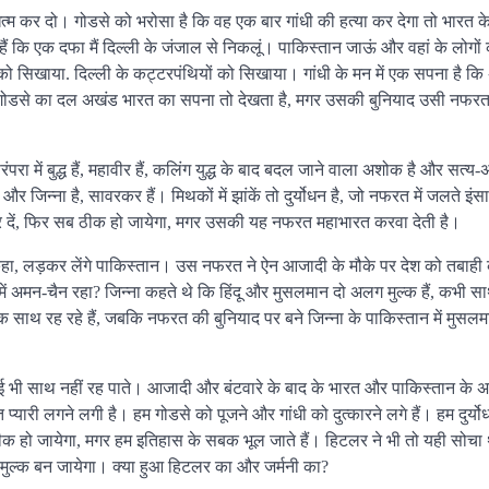
 कर दो। गोडसे को भरोसा है कि वह एक बार गांधी की हत्या कर देगा तो भारत के हि
ं कि एक दफा मैं दिल्ली के जंजाल से निकलूं। पाकिस्तान जाऊं और वहां के लोगों क
ो सिखाया. दिल्ली के कट्टरपंथियों को सिखाया। गांधी के मन में एक सपना है कि 
 गोडसे का दल अखंड भारत का सपना तो देखता है, मगर उसकी बुनियाद उसी नफरत स
रंपरा में बुद्ध हैं, महावीर हैं, कलिंग युद्ध के बाद बदल जाने वाला अशोक है और सत्य
है और जिन्ना है, सावरकर हैं। मिथकों में झांकें तो दुर्योधन है, जो नफरत में जलते इ
कर दें, फिर सब ठीक हो जायेगा, मगर उसकी यह नफरत महाभारत करवा देती है।
हा, लड़कर लेंगे पाकिस्तान। उस नफरत ने ऐन आजादी के मौके पर देश को तबाही 
ें अमन-चैन रहा? जिन्ना कहते थे कि हिंदू और मुसलमान दो अलग मुल्क हैं, कभी सा
 एक साथ रह रहे हैं, जबकि नफरत की बुनियाद पर बने जिन्ना के पाकिस्तान में मुस
भाई भी साथ नहीं रह पाते। आजादी और बंटवारे के बाद के भारत और पाकिस्तान के 
त प्यारी लगने लगी है। हम गोडसे को पूजने और गांधी को दुत्कारने लगे हैं। हम दुर्
ठीक हो जायेगा, मगर हम इतिहास के सबक भूल जाते हैं। हिटलर ने भी तो यही सोच
ल मुल्क बन जायेगा। क्या हुआ हिटलर का और जर्मनी का?