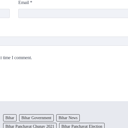
Email
*
xt time I comment.
Bihar
Bihar Government
Bihar News
Bihar Panchayat Chunav 2021
Bihar Panchayat Election