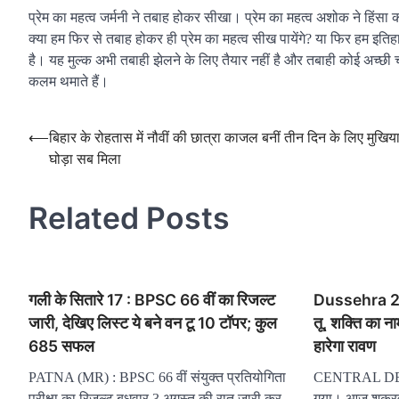
प्रेम का महत्व जर्मनी ने तबाह होकर सीखा। प्रेम का महत्व अशोक ने हिं
क्या हम फिर से तबाह होकर ही प्रेम का महत्व सीख पायेंगे? या फिर हम इतिह
है। यह मुल्क अभी तबाही झेलने के लिए तैयार नहीं है और तबाही कोई अच्छी
कलम थमाते हैं।
Post
⟵
बिहार के रोहतास में नौवीं की छात्रा काजल बनीं तीन दिन के लिए मुखिया,
घोड़ा सब मिला
navigation
Related Posts
गली के सितारे 17 : BPSC 66 वीं का रिजल्ट
Dussehra 202
जारी, देखिए लिस्ट ये बने वन टू 10 टॉपर; कुल
तू, शक्ति का नाम
685 सफल
हारेगा रावण
PATNA (MR) : BPSC 66 वीं संयुक्त प्रतियोगिता
CENTRAL DESK
परीक्षा का रिजल्ट बुधवार 3 अगस्त की रात जारी कर
गया। आज शुक्रव