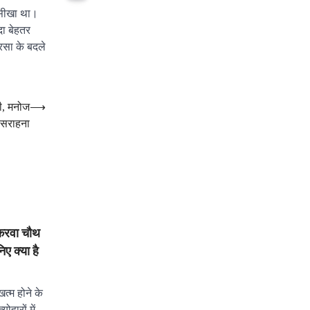
 सीखा था।
दा बेहतर
रसा के बदले
धी, मनोज
⟶
 सराहना
रवा चौथ
ए क्या है
्म होने के
ोहारों में