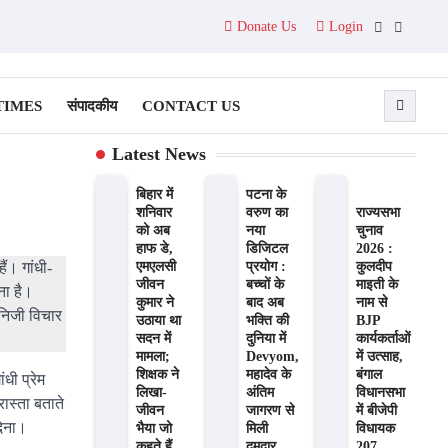
Donate Us
Login
Facebook
Twitter
TIMES
संपादकीय
CONTACT US
Latest News
बिहार में
पटना के
शनिवार
वरुण का
राज्यसभा
को अब
नया
चुनाव
हाफ डे,
डिजिटल
2026 :
एमएलसी
प्रयोग :
कुलदीप
ैं। गांधी-
जीवन
बच्चों के
माइती के
ना है।
कुमार ने
बाद अब
नाम से
 निजी विचार
उठाया था
भक्ति की
BJP
सदन में
दुनिया में
कार्यकर्ताओं
मामला;
Devyom,
में उत्साह,
शिक्षक ने
महादेव के
बंगाल
धी प्रेम
लिखा-
अंतिम
विधानसभा
रास्ता बताते
जीवन
जागरण से
में बीजेपी
 देना।
भैया जो
मिली
विधायक
कहते हैं,
दमदार
207