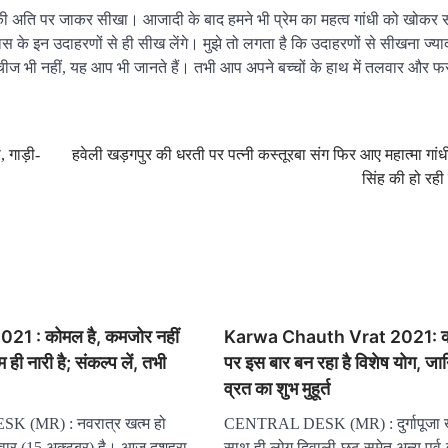
सा की अति पर जाकर सीखा। आजादी के बाद हमने भी प्रेम का महत्व गांधी को खोकर
ास के इन उदाहरणों से ही सीख लेंगे। मुझे तो लगता है कि उदाहरणों से सीखना ज्या
 चीज भी नहीं, यह आप भी जानते हैं। तभी आप अपने बच्चों के हाथ में तलवार और फ
 गाड़ी-
हवेली खड़गपुर की धरती पर पत्नी कस्तूरबा संग फिर आए महात्मा गां
सिंह की हो रही
1 : कोमल है, कमजोर नहीं
Karwa Chauth Vrat 2021: क
 ही नारी है; संकल्प लें, तभी
पर इस बार बन रहा है विशेष योग, जानि
व्रत का शुभ मुहूर्त
 (MR) : नवरात्र खत्म हो
CENTRAL DESK (MR) : दुर्गापूजा खत
ार (15 अक्टूबर) है। आज दशहरा
साथ ही लोग दिवाली-छठ समेत अन्य पर्व-त्य