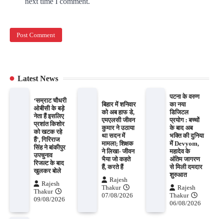
next time I comment.
Latest News
पटना के वरुण
‘सम्राट चौधरी
बिहार में शनिवार
का नया
ओबीसी के बड़े
को अब हाफ डे,
डिजिटल
नेता हैं इसलिए
एमएलसी जीवन
प्रयोग : बच्चों
प्रशांत किशोर
कुमार ने उठाया
के बाद अब
को खटक रहे
था सदन में
भक्ति की दुनिया
हैं’, गिरिराज
मामला; शिक्षक
में Devyom,
सिंह ने बांकीपुर
ने लिखा- जीवन
महादेव के
उपचुनाव
भैया जो कहते
अंतिम जागरण
रिजल्ट के बाद
हैं, करते हैं
से मिली दमदार
खुलकर बोले
शुरुआत
Rajesh
Rajesh
Thakur
Rajesh
Thakur
07/08/2026
Thakur
09/08/2026
06/08/2026