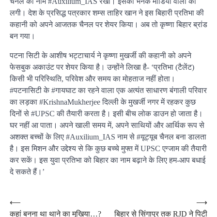
चैनल का नाम #Auxilium_IAS रखा। इसकी भनक मीडिया वालों को
लगी। देश के प्रसिद्ध पत्रकार शम्स ताहिर खान ने इस बिहारी प्रतिभा की
कहानी को अपने आजतक चैनल पर शेयर किया। अब तो कृष्णा बिहार ब्रांड
बन गया।
पटना सिटी के आशीष भट्टाचार्य ने कृष्णा मुखर्जी की कहानी को अपने
फेसबुक अकाउंट पर शेयर किया है। उन्होंने लिखा है- ‘प्रतिभा (टैलेंट)
किसी भी परिस्थिति, परिवेश और समय का मोहताज नहीं होता।
#पटनासिटी के #गायघाट का रहने वाला एक अत्यंत साधारण बंगाली परिवार
का लड़का #KrishnaMukherjee दिल्ली के मुखर्जी नगर में रहकर कुछ
दिनों से #UPSC की तैयारी करता है। इसी बीच लोक डाउन हो जाता है।
घर नहीं आ पाता। अपने खाली समय में, अपने साथियों और आर्थिक रूप से
अशक्त बच्चों के लिए #Auxilium_IAS नाम से #यूट्यूब चैनल बना डालता
है। इस मिशन और उद्देश्य से कि कुछ बच्चे मुफ्त में UPSC एग्जाम की तैयारी
कर सकें। इस युवा प्रतिभा को बिहार का नाम बढ़ाने के लिए हम-आप बधाई
दे सकते हैं।’
Post
⟵
⟶
कहां बनना था थाने का मुखिया…?
बिहार से सिंगापुर तक RJD ने पिटी