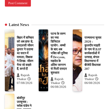
Latest News
पटना के वरुण
बिहार में शनिवार
का नया
राज्यसभा चुनाव
को अब हाफ डे,
डिजिटल
2026 :
एमएलसी जीवन
प्रयोग : बच्चों
कुलदीप माइती
कुमार ने उठाया
के बाद अब
के नाम से BJP
था सदन में
भक्ति की दुनिया
कार्यकर्ताओं में
मामला; शिक्षक
में Devyom,
उत्साह, बंगाल
ने लिखा- जीवन
महादेव के
विधानसभा में
भैया जो कहते
अंतिम जागरण
बीजेपी विधायक
हैं, करते हैं
से मिली दमदार
207
शुरुआत
Rajesh
Rajesh
Thakur
Rajesh
Thakur
07/08/2026
Thakur
06/08/2026
06/08/2026
बांकीपुर
उपचुनाव :
रूपेश पांडेय ने