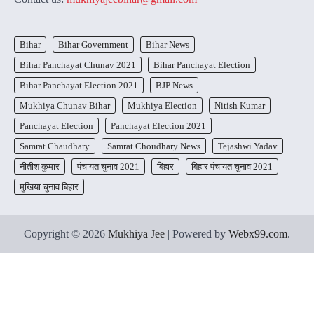
Bihar
Bihar Government
Bihar News
Bihar Panchayat Chunav 2021
Bihar Panchayat Election
Bihar Panchayat Election 2021
BJP News
Mukhiya Chunav Bihar
Mukhiya Election
Nitish Kumar
Panchayat Election
Panchayat Election 2021
Samrat Chaudhary
Samrat Choudhary News
Tejashwi Yadav
नीतीश कुमार
पंचायत चुनाव 2021
बिहार
बिहार पंचायत चुनाव 2021
मुखिया चुनाव बिहार
Copyright © 2026
Mukhiya Jee
| Powered by
Webx99.com
.