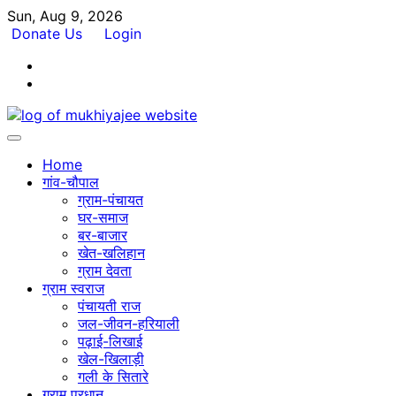
Skip
Sun, Aug 9, 2026
to
Donate Us
Login
content
Facebook
Twitter
Home
गांव-चौपाल
ग्राम-पंचायत
घर-समाज
बर-बाजार
खेत-खलिहान
ग्राम देवता
ग्राम स्वराज
पंचायती राज
जल-जीवन-हरियाली
पढ़ाई-लिखाई
खेल-खिलाड़ी
गली के सितारे
ग्राम प्रधान