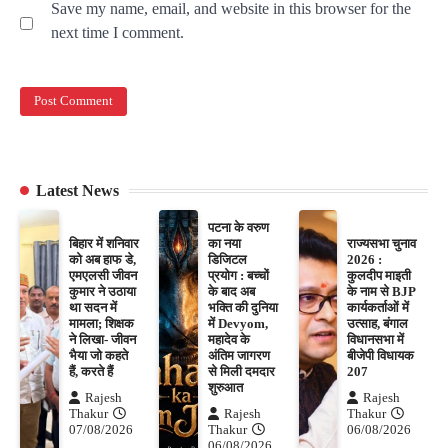
Save my name, email, and website in this browser for the
next time I comment.
Latest News
पटना के वरुण
बिहार में शनिवार
का नया
राज्यसभा चुनाव
को अब हाफ डे,
डिजिटल
2026 :
एमएलसी जीवन
प्रयोग : बच्चों
कुलदीप माइती
कुमार ने उठाया
के बाद अब
के नाम से BJP
था सदन में
भक्ति की दुनिया
कार्यकर्ताओं में
मामला; शिक्षक
में Devyom,
उत्साह, बंगाल
ने लिखा- जीवन
महादेव के
विधानसभा में
भैया जो कहते
अंतिम जागरण
बीजेपी विधायक
हैं, करते हैं
से मिली दमदार
207
शुरुआत
Rajesh
Rajesh
Thakur
Rajesh
Thakur
07/08/2026
Thakur
06/08/2026
06/08/2026