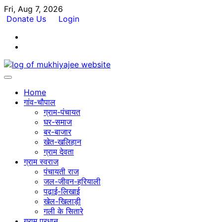
Skip
Fri, Aug 7, 2026
to
Donate Us
Login
content
Facebook
Twitter
Home
गांव-चौपाल
ग्राम-पंचायत
घर-समाज
बर-बाजार
खेत-खलिहान
ग्राम देवता
ग्राम स्वराज
पंचायती राज
जल-जीवन-हरियाली
पढ़ाई-लिखाई
खेल-खिलाड़ी
गली के सितारे
ग्राम प्रधान