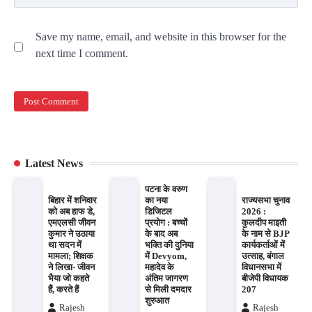
Save my name, email, and website in this browser for the
next time I comment.
Latest News
पटना के वरुण
बिहार में शनिवार
का नया
राज्यसभा चुनाव
को अब हाफ डे,
डिजिटल
2026 :
एमएलसी जीवन
प्रयोग : बच्चों
कुलदीप माइती
कुमार ने उठाया
के बाद अब
के नाम से BJP
था सदन में
भक्ति की दुनिया
कार्यकर्ताओं में
मामला; शिक्षक
में Devyom,
उत्साह, बंगाल
ने लिखा- जीवन
महादेव के
विधानसभा में
भैया जो कहते
अंतिम जागरण
बीजेपी विधायक
हैं, करते हैं
से मिली दमदार
207
शुरुआत
Rajesh
Rajesh