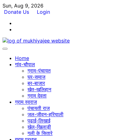
Skip
Sun, Aug 9, 2026
to
Donate Us
Login
content
Facebook
Twitter
Home
गांव-चौपाल
ग्राम-पंचायत
घर-समाज
बर-बाजार
खेत-खलिहान
ग्राम देवता
ग्राम स्वराज
पंचायती राज
जल-जीवन-हरियाली
पढ़ाई-लिखाई
खेल-खिलाड़ी
गली के सितारे
ग्राम प्रधान