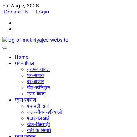
Skip
Fri, Aug 7, 2026
to
Donate Us
Login
content
Facebook
Twitter
Home
गांव-चौपाल
ग्राम-पंचायत
घर-समाज
बर-बाजार
खेत-खलिहान
ग्राम देवता
ग्राम स्वराज
पंचायती राज
जल-जीवन-हरियाली
पढ़ाई-लिखाई
खेल-खिलाड़ी
गली के सितारे
ग्राम प्रधान