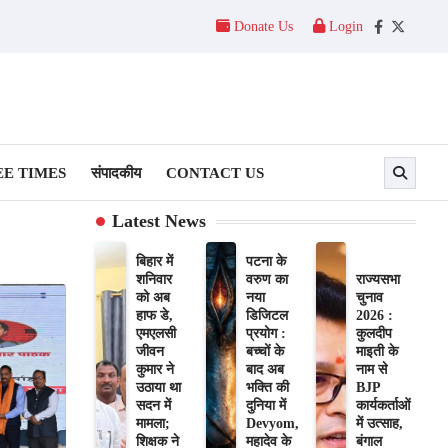
Donate Us
Login
Facebook
Twitter
E TIMES
संपादकीय
CONTACT US
Latest News
बिहार में
पटना के
शनिवार
वरुण का
राज्यसभा
को अब
नया
चुनाव
हाफ डे,
डिजिटल
2026 :
एमएलसी
प्रयोग :
कुलदीप
जीवन
बच्चों के
माइती के
कुमार ने
बाद अब
नाम से
उठाया था
भक्ति की
BJP
सदन में
दुनिया में
कार्यकर्ताओं
मामला;
Devyom,
में उत्साह,
शिक्षक ने
महादेव के
बंगाल