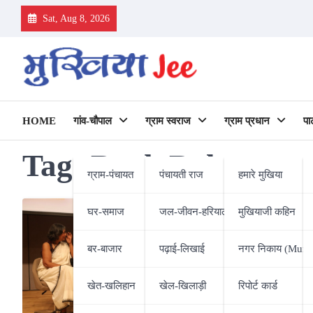
Skip
Sat, Aug 8, 2026
to
content
HOME
गांव-चौपाल
ग्राम स्वराज
ग्राम प्रधान
पा
Tag:
Book Release
ग्राम-पंचायत
पंचायती राज
हमारे मुखिया
घर-समाज
जल-जीवन-हरियाली
मुखियाजी कहिन
बर-बाजार
पढ़ाई-लिखाई
नगर निकाय (Munic
खेत-खलिहान
खेल-खिलाड़ी
रिपोर्ट कार्ड