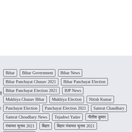
Bihar
Bihar Government
Bihar News
Bihar Panchayat Chunav 2021
Bihar Panchayat Election
Bihar Panchayat Election 2021
BJP News
ें
Mukhiya Chunav Bihar
Mukhiya Election
Nitish Kumar
ं।
Panchayat Election
Panchayat Election 2021
Samrat Chaudhary
Samrat Choudhary News
Tejashwi Yadav
नीतीश कुमार
पंचायत चुनाव 2021
बिहार
बिहार पंचायत चुनाव 2021