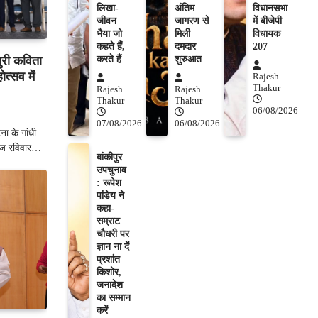
लिखा-
अंतिम
विधानसभा
जीवन
जागरण से
में बीजेपी
भैया जो
मिली
विधायक
कहते हैं,
दमदार
207
करते हैं
शुरुआत
ुरी कविता
त्सव में
Rajesh
Thakur
Rajesh
Rajesh
Thakur
Thakur
06/08/2026
07/08/2026
06/08/2026
 के गांधी
 आज रविवार…
बांकीपुर
उपचुनाव
: रूपेश
पांडेय ने
कहा-
सम्राट
चौधरी पर
ज्ञान ना दें
प्रशांत
किशोर,
जनादेश
का सम्मान
करें