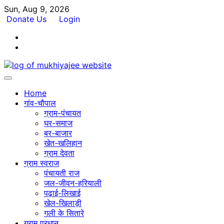
Skip
Sun, Aug 9, 2026
to
Donate Us
Login
content
Facebook
Twitter
Home
गांव-चौपाल
ग्राम-पंचायत
घर-समाज
बर-बाजार
खेत-खलिहान
ग्राम देवता
ग्राम स्वराज
पंचायती राज
जल-जीवन-हरियाली
पढ़ाई-लिखाई
खेल-खिलाड़ी
गली के सितारे
ग्राम प्रधान