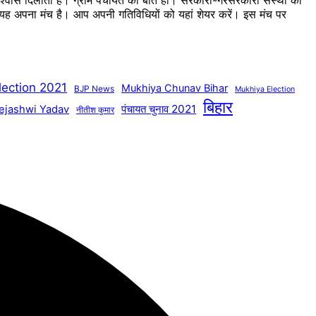
 विश्वास दिलाता है। ग्राम पंचायत की बात हो। सरकारी-गैरसरकारी संस्था का
का यह अपना मंच है। आप अपनी गतिविधियों को यहां शेयर करें। इस मंच पर
lection 2021
Mukhiya Chunav Bihar
BJP News
Mukhiya Election
बिहार
पंचायत चुनाव 2021
ejashwi Yadav
नीतीश कुमार