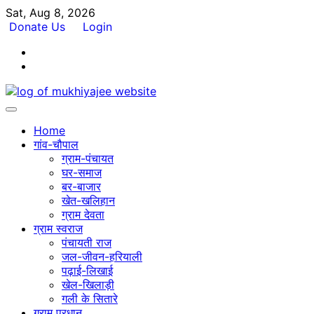
Skip
Sat, Aug 8, 2026
to
Donate Us
Login
content
Facebook
Twitter
Home
गांव-चौपाल
ग्राम-पंचायत
घर-समाज
बर-बाजार
खेत-खलिहान
ग्राम देवता
ग्राम स्वराज
पंचायती राज
जल-जीवन-हरियाली
पढ़ाई-लिखाई
खेल-खिलाड़ी
गली के सितारे
ग्राम प्रधान