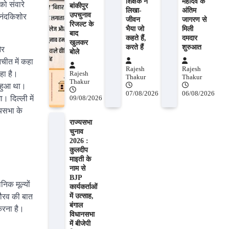
शिक्षक ने
महादेव के
ो संवारे
बांकीपुर
लिखा-
अंतिम
उपचुनाव
 नंदकिशोर
जीवन
जागरण से
रिजल्ट के
भैया जो
मिली
बाद
कहते हैं,
दमदार
खुलकर
करते हैं
शुरुआत
और
बोले
तचीत में कहा
Rajesh
Rajesh
हा है।
Rajesh
Thakur
Thakur
Thakur
ं हुआ था।
07/08/2026
06/08/2026
। दिल्ली में
09/08/2026
्यसभा के
राज्यसभा
चुनाव
2026 :
कुलदीप
माइती के
नाम से
BJP
निक मूल्यों
कार्यकर्ताओं
में उत्साह,
गौरव की बात
बंगाल
 करना है।
विधानसभा
में बीजेपी