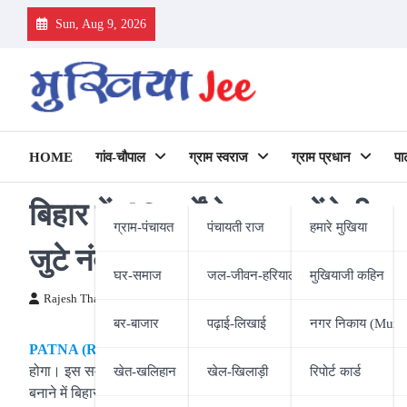
Skip
Sun, Aug 9, 2026
to
content
HOME
गांव-चौपाल
ग्राम स्वराज
ग्राम प्रधान
पा
बिहार में 43 वर्षों के बाद जुटेंगे प
ग्राम-पंचायत
पंचायती राज
हमारे मुखिया
जुटे नंदकिशोर यादव; जानें तारीख क
घर-समाज
जल-जीवन-हरियाली
मुखियाजी कहिन
Rajesh Thakur
14/01/2025
बर-बाजार
पढ़ाई-लिखाई
नगर निकाय (Munic
PATNA (RAJESH THAKUR) :
बिहार विधानसभा में पीठासीन पदाध
होगा। इस सम्मेलन का उद्घाटन मुख्यमंत्री नीतीश कुमार करेंगे, जबकि इ
खेत-खलिहान
खेल-खिलाड़ी
रिपोर्ट कार्ड
बनाने में बिहार विधानसभा के अध्यक्ष नंदकिशोर यादव जी-जान से जुटे हुए हैं