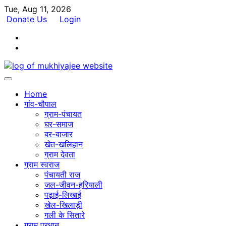
Skip
Tue, Aug 11, 2026
to
Donate Us
Login
content
Facebook
Twitter
Home
गांव-चौपाल
ग्राम-पंचायत
घर-समाज
बर-बाजार
खेत-खलिहान
ग्राम देवता
ग्राम स्वराज
पंचायती राज
जल-जीवन-हरियाली
पढ़ाई-लिखाई
खेल-खिलाड़ी
गली के सितारे
ग्राम प्रधान