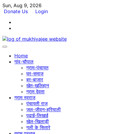
Skip
Sun, Aug 9, 2026
to
Donate Us
Login
content
Facebook
Twitter
Home
गांव-चौपाल
ग्राम-पंचायत
घर-समाज
बर-बाजार
खेत-खलिहान
ग्राम देवता
ग्राम स्वराज
पंचायती राज
जल-जीवन-हरियाली
पढ़ाई-लिखाई
खेल-खिलाड़ी
गली के सितारे
ग्राम प्रधान