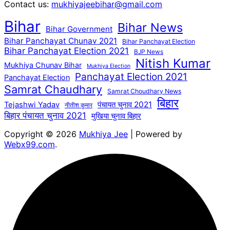
Contact us:
mukhiyajeebihar@gmail.com
Bihar
Bihar News
Bihar Government
Bihar Panchayat Chunav 2021
Bihar Panchayat Election
Bihar Panchayat Election 2021
BJP News
Nitish Kumar
Mukhiya Chunav Bihar
Mukhiya Election
Panchayat Election 2021
Panchayat Election
Samrat Chaudhary
Samrat Choudhary News
बिहार
पंचायत चुनाव 2021
Tejashwi Yadav
नीतीश कुमार
बिहार पंचायत चुनाव 2021
मुखिया चुनाव बिहार
Copyright © 2026
Mukhiya Jee
| Powered by
Webx99.com
.