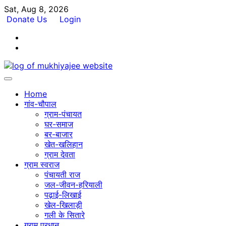
Skip
Sat, Aug 8, 2026
to
Donate Us
Login
content
Facebook
Twitter
Home
गांव-चौपाल
ग्राम-पंचायत
घर-समाज
बर-बाजार
खेत-खलिहान
ग्राम देवता
ग्राम स्वराज
पंचायती राज
जल-जीवन-हरियाली
पढ़ाई-लिखाई
खेल-खिलाड़ी
गली के सितारे
ग्राम प्रधान