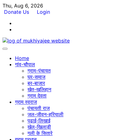
Skip
Thu, Aug 6, 2026
to
Donate Us
Login
content
Facebook
Twitter
Home
गांव-चौपाल
ग्राम-पंचायत
घर-समाज
बर-बाजार
खेत-खलिहान
ग्राम देवता
ग्राम स्वराज
पंचायती राज
जल-जीवन-हरियाली
पढ़ाई-लिखाई
खेल-खिलाड़ी
गली के सितारे
ग्राम प्रधान