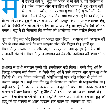
म
मैं सहमत नहीं हूं। बुद्ध की आत्मा में भी वही है, जो सनातन में
है। प्रेम, करुणा और मानवहित की भावना से बुद्ध अलग नहीं
थे। सनातन धर्म उनकी प्राणवायु था। वेदों-पुराणों की जिन
शिक्षाओं को विस्मृत कर दिया गया था उसे नए चिंतन में दुनिया
के सामने लाकर बुद्ध ने भारतीय परंपरा को मजबूत किया। अगर तथागत हिंदू
धर्म के विरोधी होते तो अपने उपदेशों का आधार हिंदू शास्त्रों और वेदों को नहीं
बनाते। बुद्ध ने ही सिखाया कि व्यक्ति को आलोचक होना चाहिए निंदक नहीं।
बुद्ध को हिंदू संत और विद्वानों का भरपूर साथ मिला। तथागत को अध्यात्म की
ओर ले जाने वाले सारे के सारे ब्राह्मण संत और विद्वान थे। इनमें गुरु
विश्वामित्र, अलार, कलम और उद्दाका राम्पुत्त का नाम प्रमुख है। ये सभी
सनातनी संत थे। विश्वमित्र ने तथागत को वेद और उपनिषद की शिक्षा भी दी
थी।
तथागत ने कभी सनातन मूल्यों को अस्वीकार नहीं किया। कभी हिंदू धर्म के
विरुद्ध आचरण नहीं किया। वे सिर्फ हिंदू धर्म में फैले आडंबर और कुप्रथाओं के
विरोधी थे। वह वैदिक कर्मकांडों, अंधविश्वासों और बलि परंपरा से लोगों को
बचाना चाहते थे। यहां तक कि बुद्ध के विरोध का तरीका भी अनुकरणीय था।
यही कारण है कि उस समय के आम जन ने बुद्ध को अपनाया। उनके रास्ते पर
चलना स्वीकार किया। ऐसी कुरीतियों से वह समाज को उबरना चाहते थे।
अलग दिशा देना चाहते थे। बाद में इसे ही गलत रूप में परिभाषित कर बुद्ध को
हिंदू धर्म की परंपरा से अलग दिखाने और बताने की साजिश की गई।