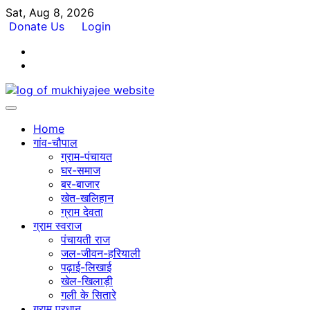
Skip
Sat, Aug 8, 2026
to
Donate Us
Login
content
Facebook
Twitter
Home
गांव-चौपाल
ग्राम-पंचायत
घर-समाज
बर-बाजार
खेत-खलिहान
ग्राम देवता
ग्राम स्वराज
पंचायती राज
जल-जीवन-हरियाली
पढ़ाई-लिखाई
खेल-खिलाड़ी
गली के सितारे
ग्राम प्रधान