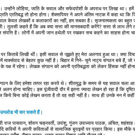
ा था। उन्होंने लोहिया, जाति के सवाल और सफेदपोशों के अपराध पर लिखा था। हम
ि प्रतिबद्ध तो होना होगा। शेक्सपियर ने अपने अंतिम नाटक में कहा था कि जिसक
वाल केवल लेखकों व कलाकारों का नहीं, हम सबका है। सृजनात्मकता का बहुत ज्या
। तुलसी कहते हैं कि अब क्या सत्ता की मानसबदारी करेंगे? सत्ता से लाभ लेंग
 संपत्ति है। लोगों में अपनी जान हथेली पर रखकर सच कहने का साहस होना च
पर किताबें लिखी थीं। इसी सवाल से जूझते हुए मेरा अलगाव हुआ था। क्या विच
ें मार्क्सवाद से बेहतर कुछ नहीं है। बिहार में गिने- चुने नाट्य संगठन बचे हैं, 
ं के पक्ष में रहेगा। लेखक संगठन को अपनी प्रतिबद्धता को लेकर हिंसक नहीं 
ांडे संगठन के लिए हमेशा तत्पर रहा करते थे। शीतयुद्ध के समय से यह सवाल च
ा से अलग होना चाहिए। इस पूंजीवादी दौर में इतना ज्यादा लेखन हो रहा है कि दृ
ये बिना कोई लेखन करता है तो वह सही नहीं है। साथ ही उनके मन में कहीं 
डाउनलोड भी कर सकते हैं।
्वी राज पासवान, शोवन चक्रवर्ती, उपांशु, गुंजन उपाध्याय पाठक, अंचित, शहंशाह
ि कवियों ने अपनी कविताओं से सामाजिक बुराइयों पर प्रहार किया। इस मौके पर 
, कुमार सर्वेश, रौशन कुमार, अरुण कुमार मिश्रा आदि मौजूद रहे।