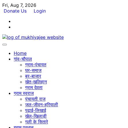
Skip
Fri, Aug 7, 2026
to
Donate Us
Login
content
Facebook
Twitter
Home
गांव-चौपाल
ग्राम-पंचायत
घर-समाज
बर-बाजार
खेत-खलिहान
ग्राम देवता
ग्राम स्वराज
पंचायती राज
जल-जीवन-हरियाली
पढ़ाई-लिखाई
खेल-खिलाड़ी
गली के सितारे
ग्राम प्रधान