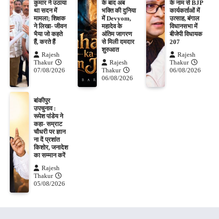
कुमार ने उठाया
के बाद अब
के नाम से BJP
था सदन में
भक्ति की दुनिया
कार्यकर्ताओं में
मामला; शिक्षक
में Devyom,
उत्साह, बंगाल
ने लिखा- जीवन
महादेव के
विधानसभा में
भैया जो कहते
अंतिम जागरण
बीजेपी विधायक
हैं, करते हैं
से मिली दमदार
207
शुरुआत
Rajesh
Rajesh
Thakur
Rajesh
Thakur
07/08/2026
Thakur
06/08/2026
06/08/2026
बांकीपुर
उपचुनाव :
रूपेश पांडेय ने
कहा- सम्राट
चौधरी पर ज्ञान
ना दें प्रशांत
किशोर, जनादेश
का सम्मान करें
Rajesh
Thakur
05/08/2026