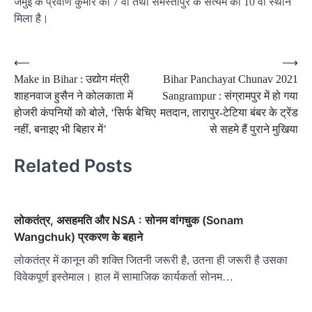
जमुई के प्रवीण कुमार को 7 वां तथा समस्तीपुर के सत्यम को 10 वां स्थान
मिला है।
Post
⟵
⟶
Make in Bihar : उद्योग मंत्री
Bihar Panchayat Chunav 2021
navigation
शाहनवाज हुसैन ने कोलकाता में
Sangrampur : संग्रामपुर में हो गया
होजरी कंपनियों को बोले, ‘सिर्फ बेचिए
मतदान, तारापुर-टेटिया बंबर के ट्रेंड
नहीं, बनाइए भी बिहार में’
से सहमे हैं पुराने मुखिया
Related Posts
लोकतंत्र, असहमति और NSA : सोनम वांगचुक (Sonam
Wangchuk) प्रकरण के बहाने
लोकतंत्र में कानून की शक्ति जितनी जरूरी है, उतना ही जरूरी है उसका
विवेकपूर्ण इस्तेमाल। हाल में सामाजिक कार्यकर्ता सोनम…