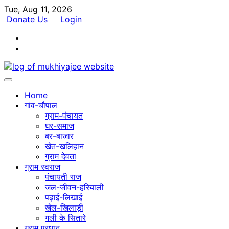
Skip
Tue, Aug 11, 2026
to
Donate Us
Login
content
Facebook
Twitter
Home
गांव-चौपाल
ग्राम-पंचायत
घर-समाज
बर-बाजार
खेत-खलिहान
ग्राम देवता
ग्राम स्वराज
पंचायती राज
जल-जीवन-हरियाली
पढ़ाई-लिखाई
खेल-खिलाड़ी
गली के सितारे
ग्राम प्रधान