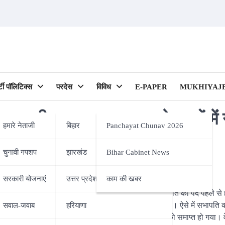
र्टी पॉलिटिक्स
परदेस
विविध
E-PAPER
MUKHIYAJE
पर सीधा असर, राज्यपाल के हाथों मेंं 
हमारे नेताजी
बिहार
Panchayat Chunav 2026
चुनावी गपशप
झारखंड
Bihar Cabinet News
ipality)
सरकारी योजनाएं
उत्तर प्रदेश
काम की खबर
है। सभापति-उपसभापति के लिए चुनाव नहीं हो सका। उपसभापति का पद पहले से 
कारी व्यवस्था के तहत किसी के नाम की सिफारिश भी नहीं की। ऐसे में सभापति क
सवाल-जवाब
हरियाणा
रशीद की विधान परिषद की सदस्यता का मौजूदा कार्यकाल 6 मई को समाप्त हो गया। वे