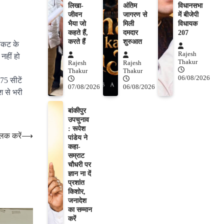
लिखा-
अंतिम
विधानसभा
जीवन
जागरण से
में बीजेपी
भैया जो
मिली
विधायक
कहते हैं,
दमदार
207
करते हैं
शुरुआत
संकट के
Rajesh
नहीं हो
Thakur
Rajesh
Rajesh
Thakur
Thakur
06/08/2026
75 सीटें
07/08/2026
06/08/2026
श से भरी
बांकीपुर
उपचुनाव
: रूपेश
लिक करें
⟶
पांडेय ने
कहा-
सम्राट
चौधरी पर
ज्ञान ना दें
प्रशांत
किशोर,
जनादेश
का सम्मान
करें