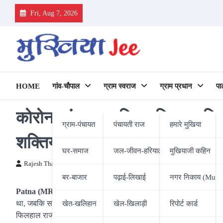
Skip
Fri, Aug 7, 2026
to
content
HOME
गांव-चौपाल
ग्राम स्वराज
ग्राम प्रधान
पा
कोरोना संकट का बिहार विधान परिषद 
ग्राम-पंचायत
पंचायती राज
हमारे मुखिया
शक्तियां
घर-समाज
जल-जीवन-हरियाली
मुखियाजी कहिन
Rajesh Thakur
10/05/2020
बर-बाजार
पढ़ाई-लिखाई
नगर निकाय (Munic
Patna (MR)|
कोरोना संकट का बिहार विधान परिषद पर सीधा असर पड़ा 
था, जबकि सभापति का पद भी अब खाली हो गया। वहीं, बिहार सरकार ने कार्य
खेत-खलिहान
खेल-खिलाड़ी
रिपोर्ट कार्ड
फिलहाल राज्यपाल में निहित रहेंगी। बता दें कि कार्यकारी सभापति हारूण 