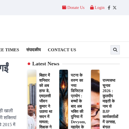
Donate Us
Login
Facebook
Twitter
E TIMES
संपादकीय
CONTACT US
Latest News
गईं
बिहार में
पटना के
शनिवार
वरुण का
राज्यसभा
को अब
नया
चुनाव
हाफ डे,
डिजिटल
2026 :
एमएलसी
प्रयोग :
कुलदीप
जीवन
बच्चों के
माइती के
कुमार ने
बाद अब
नाम से
ही खाली
उठाया था
भक्ति की
BJP
सदन में
दुनिया में
कार्यकर्ताओं
ी शक्तियां
मामला;
Devyom,
में उत्साह,
 2015 में
शिक्षक ने
महादेव के
बंगाल