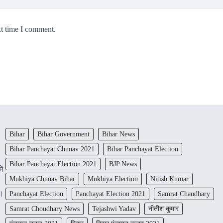
xt time I comment.
Bihar
Bihar Government
Bihar News
Bihar Panchayat Chunav 2021
Bihar Panchayat Election
Bihar Panchayat Election 2021
BJP News
ें
Mukhiya Chunav Bihar
Mukhiya Election
Nitish Kumar
ं।
Panchayat Election
Panchayat Election 2021
Samrat Chaudhary
Samrat Choudhary News
Tejashwi Yadav
नीतीश कुमार