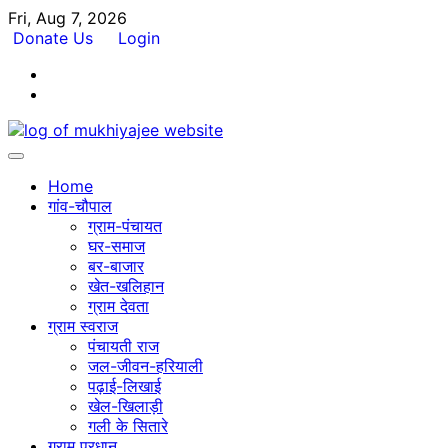
Skip
Fri, Aug 7, 2026
to
Donate Us
Login
content
Facebook
Twitter
Home
गांव-चौपाल
ग्राम-पंचायत
घर-समाज
बर-बाजार
खेत-खलिहान
ग्राम देवता
ग्राम स्वराज
पंचायती राज
जल-जीवन-हरियाली
पढ़ाई-लिखाई
खेल-खिलाड़ी
गली के सितारे
ग्राम प्रधान