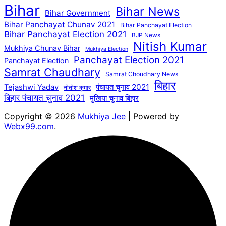
Bihar
Bihar News
Bihar Government
Bihar Panchayat Chunav 2021
Bihar Panchayat Election
Bihar Panchayat Election 2021
BJP News
Nitish Kumar
Mukhiya Chunav Bihar
Mukhiya Election
Panchayat Election 2021
Panchayat Election
Samrat Chaudhary
Samrat Choudhary News
बिहार
पंचायत चुनाव 2021
Tejashwi Yadav
नीतीश कुमार
बिहार पंचायत चुनाव 2021
मुखिया चुनाव बिहार
Copyright © 2026
Mukhiya Jee
| Powered by
Webx99.com
.