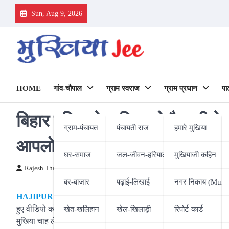
Skip
Sun, Aug 9, 2026
to
content
HOME
गांव-चौपाल
ग्राम स्वराज
ग्राम प्रधान
पा
बिहार पुलिस के मुखिया ने वैशाली के
ग्राम-पंचायत
पंचायती राज
हमारे मुखिया
आपलोग चाह लें तो खत्म हो जाएगा भ्
घर-समाज
जल-जीवन-हरियाली
मुखियाजी कहिन
Rajesh Thakur
20/06/2020
बर-बाजार
पढ़ाई-लिखाई
नगर निकाय (Munic
HAJIPUR (MR)।
बिहार पुलिस के मुखिया गुप्तेश्वर पांडेय ने शनिव
हुए वीडियो कॉन्फ्रेंसिंग से उनका हाल जाना। डीजीपी गुप्तेश्वर पांडेय ने
खेत-खलिहान
खेल-खिलाड़ी
रिपोर्ट कार्ड
मुखिया चाह लें तो सभी पंचायतों से भ्रष्टाचार का खात्मा हो जाएगा।