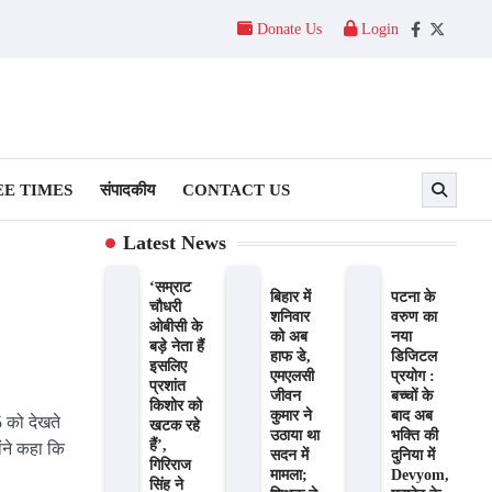
Donate Us
Login
Facebook
Twitter
E TIMES
संपादकीय
CONTACT US
Latest News
‘सम्राट
बिहार में
पटना के
चौधरी
शनिवार
वरुण का
ओबीसी के
को अब
नया
बड़े नेता हैं
हाफ डे,
डिजिटल
इसलिए
एमएलसी
प्रयोग :
प्रशांत
जीवन
बच्चों के
किशोर को
कुमार ने
बाद अब
 को देखते
खटक रहे
उठाया था
भक्ति की
हैं’,
ंने कहा कि
सदन में
दुनिया में
गिरिराज
मामला;
Devyom,
सिंह ने