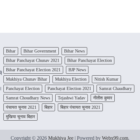
Bihar
Bihar Government
Bihar News
Bihar Panchayat Chunav 2021
Bihar Panchayat Election
Bihar Panchayat Election 2021
BJP News
ें
Mukhiya Chunav Bihar
Mukhiya Election
Nitish Kumar
ं।
Panchayat Election
Panchayat Election 2021
Samrat Chaudhary
Samrat Choudhary News
Tejashwi Yadav
नीतीश कुमार
पंचायत चुनाव 2021
बिहार
बिहार पंचायत चुनाव 2021
मुखिया चुनाव बिहार
Copyright © 2026
Mukhiya Jee
| Powered by
Webx99.com
.