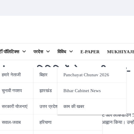
र्टी पॉलिटिक्स
परदेस
विविध
E-PAPER
MUKHIYAJE
 पंचायत प्रतिनिधियों से बात की, कहा-
हमारे नेताजी
बिहार
Panchayat Chunav 2026
रष्टाचार
चुनावी गपशप
झारखंड
Bihar Cabinet News
ipality)
सरकारी योजनाएं
उत्तर प्रदेश
काम की खबर
ार को वैशाली जिले के सभी पंचायत मुखिया से बात की। कोरोना संकट और लॉकडाउन 5
 जिले के सभी मुखिया से शराब के खिलाफ पूरी तरह कमर कसने का आह्वान किया। उन्हो
सवाल-जवाब
हरियाणा