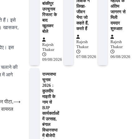
शिक्षक ने
महादेव के
बांकीपुर
लिखा-
अंतिम
उपचुनाव
जीवन
जागरण से
रिजल्ट के
भैया जो
मिली
 हैं। इसे
बाद
कहते हैं,
दमदार
खुलकर
हैं। खासकर,
करते हैं
शुरुआत
बोले
Rajesh
Rajesh
Rajesh
 दिए। इस
Thakur
Thakur
Thakur
07/08/2026
06/08/2026
09/08/2026
र चलाने की
राज्यसभा
में आगे
चुनाव
2026 :
कुलदीप
माइती के
कर पीटा,
⟶
नाम से
BJP
आ वायरल
कार्यकर्ताओं
में उत्साह,
बंगाल
विधानसभा
में बीजेपी