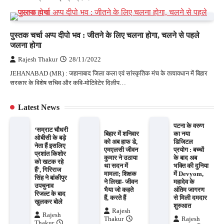
पुस्तक चर्चा अप्प दीपो भव : जीतने के लिए चलना होगा, चलने से पहले
जलना होगा
Rajesh Thakur
28/11/2022
JEHANABAD (MR) : जहानाबाद जिला कला एवं सांस्कृतिक मंच के तत्वावधान में बिहार
सरकार के विशेष सचिव और कवि-मोटिवेटेर दिलीप…
Latest News
पटना के वरुण
‘सम्राट चौधरी
बिहार में शनिवार
का नया
ओबीसी के बड़े
को अब हाफ डे,
डिजिटल
नेता हैं इसलिए
एमएलसी जीवन
प्रयोग : बच्चों
प्रशांत किशोर
कुमार ने उठाया
के बाद अब
को खटक रहे
था सदन में
भक्ति की दुनिया
हैं’, गिरिराज
मामला; शिक्षक
में Devyom,
सिंह ने बांकीपुर
ने लिखा- जीवन
महादेव के
उपचुनाव
भैया जो कहते
अंतिम जागरण
रिजल्ट के बाद
हैं, करते हैं
से मिली दमदार
खुलकर बोले
शुरुआत
Rajesh
Rajesh
Thakur
Rajesh
Thakur