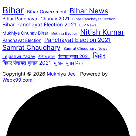
Bihar
Bihar News
Bihar Government
Bihar Panchayat Chunav 2021
Bihar Panchayat Election
Bihar Panchayat Election 2021
BJP News
Nitish Kumar
Mukhiya Chunav Bihar
Mukhiya Election
Panchayat Election 2021
Panchayat Election
Samrat Chaudhary
Samrat Choudhary News
बिहार
पंचायत चुनाव 2021
Tejashwi Yadav
नीतीश कुमार
बिहार पंचायत चुनाव 2021
मुखिया चुनाव बिहार
Copyright © 2026
Mukhiya Jee
| Powered by
Webx99.com
.