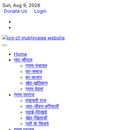
Skip
Sun, Aug 9, 2026
to
Donate Us
Login
content
Facebook
Twitter
Home
गांव-चौपाल
ग्राम-पंचायत
घर-समाज
बर-बाजार
खेत-खलिहान
ग्राम देवता
ग्राम स्वराज
पंचायती राज
जल-जीवन-हरियाली
पढ़ाई-लिखाई
खेल-खिलाड़ी
गली के सितारे
ग्राम प्रधान