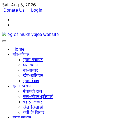
Skip
Sat, Aug 8, 2026
to
Donate Us
Login
content
Facebook
Twitter
Home
गांव-चौपाल
ग्राम-पंचायत
घर-समाज
बर-बाजार
खेत-खलिहान
ग्राम देवता
ग्राम स्वराज
पंचायती राज
जल-जीवन-हरियाली
पढ़ाई-लिखाई
खेल-खिलाड़ी
गली के सितारे
ग्राम प्रधान