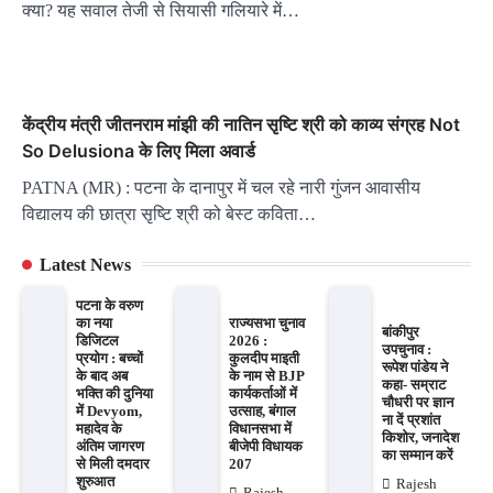
क्या? यह सवाल तेजी से सियासी गलियारे में…
केंद्रीय मंत्री जीतनराम मांझी की नातिन सृष्टि श्री को काव्य संग्रह Not
So Delusiona के लिए मिला अवार्ड
PATNA (MR) : पटना के दानापुर में चल रहे नारी गुंजन आवासीय
विद्यालय की छात्रा सृष्टि श्री को बेस्ट कविता…
Latest News
पटना के वरुण
का नया
राज्यसभा चुनाव
बांकीपुर
डिजिटल
2026 :
उपचुनाव :
प्रयोग : बच्चों
कुलदीप माइती
रूपेश पांडेय ने
के बाद अब
के नाम से BJP
कहा- सम्राट
भक्ति की दुनिया
कार्यकर्ताओं में
चौधरी पर ज्ञान
में Devyom,
उत्साह, बंगाल
ना दें प्रशांत
महादेव के
विधानसभा में
किशोर, जनादेश
अंतिम जागरण
बीजेपी विधायक
का सम्मान करें
से मिली दमदार
207
शुरुआत
Rajesh
Rajesh