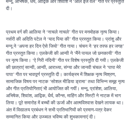
मन्नू, अभिषेक, धैर्य, आद्विक और शिवांश ने ‘ऑल इज वेल’ गीत पर प्रस्तुति
दी।
प्रथम वर्ग की आलिया ने ‘नाचले नाचले’ गीत पर मनमोहक नृत्य किया।
नर्सरी की अदिति पटेल ने ‘याद पिया की’ गीत प्रस्तुत किया। प्रांशु और
मन्नू ने ‘अपना हर दिन ऐसे जियो’ गीत गाया। चंचन ने ‘हर तरफ हर जगह’
गीत प्रस्तुत किया। एलकेजी की आन्वी ने ‘मैंने पायल जो छनकायी’ गीत
पर नृत्य किया। ‘ऐ गिरी नंदिनी’ गीत पर विशेष प्रस्तुति दी गयी। एलकेजी
की छात्राएं सान्वी, आन्वी, आराध्या, संग्या और जानवी चंचल ने ‘पापा मेरे
पापा’ गीत पर भावपूर्ण प्रस्तुति दी। कार्यक्रम में शिक्षक नृत्य मिश्रण,
सामाजिक विषय पर नाटक ‘सोशल मीडिया ड्रामा’ तथा विभिन्न समूह नृत्य
और गीत प्रतियोगिताएं भी आयोजित की गयीं। मन्नू, प्रांशेश, आलिया,
अभिषेक, शिवांश, आद्विक, धैर्य, कौन्स, माहिंग और मिस्टी ने नाटक में भाग
लिया। पूरे समारोह में बच्चों की ऊर्जा और आत्मविश्वास देखने लायक था।
अंत में विद्यालय प्रबंधन ने सभी प्रतिभागियों को प्रमाण-पत्र देकर
सम्मानित किया और उज्ज्वल भविष्य की शुभकामनाएं दी।