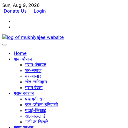
Skip
Sun, Aug 9, 2026
to
Donate Us
Login
content
Facebook
Twitter
Home
गांव-चौपाल
ग्राम-पंचायत
घर-समाज
बर-बाजार
खेत-खलिहान
ग्राम देवता
ग्राम स्वराज
पंचायती राज
जल-जीवन-हरियाली
पढ़ाई-लिखाई
खेल-खिलाड़ी
गली के सितारे
ग्राम प्रधान