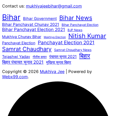
Contact us:
mukhiyajeebihar@gmail.com
Bihar
Bihar News
Bihar Government
Bihar Panchayat Chunav 2021
Bihar Panchayat Election
Bihar Panchayat Election 2021
BJP News
Nitish Kumar
Mukhiya Chunav Bihar
Mukhiya Election
Panchayat Election 2021
Panchayat Election
Samrat Chaudhary
Samrat Choudhary News
बिहार
पंचायत चुनाव 2021
Tejashwi Yadav
नीतीश कुमार
बिहार पंचायत चुनाव 2021
मुखिया चुनाव बिहार
Copyright © 2026
Mukhiya Jee
| Powered by
Webx99.com
.