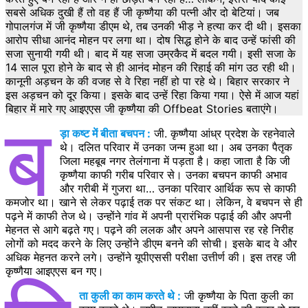
सबसे अधिक दुखी हैं तो वह हैं जी कृष्णैया की पत्नी और दो बेटियां। जब
गोपालगंज में जी कृष्णैया डीएम थे, तब उनकी भीड़ ने हत्या कर दी थी। इसका
आरोप सीधा आनंद मोहन पर लगा था। दोष सिद्ध होने के बाद उन्हें फांसी की
सजा सुनायी गयी थी। बाद में यह सजा उम्रकैद में बदल गयी। इसी सजा के
14 साल पूरा होने के बाद से ही आनंद मोहन की रिहाई की मांग उठ रही थी।
कानूनी अड़चन के की वजह से वे रिहा नहीं हो पा रहे थे। बिहार सरकार ने
इस अड़चन को दूर किया। इसके बाद उन्हें रिहा किया गया। ऐसे में आज यहां
बिहार में मारे गए आइएएस जी कृष्णैया की Offbeat Stories बताएंगे।
ब
ड़ा कष्ट में बीता बचपन :
जी. कृष्णैया आंध्र प्रदेश के रहनेवाले
थे। दलित परिवार में उनका जन्म हुआ था। अब उनका पैतृक
जिला महबूब नगर तेलंगाना में पड़ता है। कहा जाता है कि जी
कृष्णैया काफी गरीब परिवार से। उनका बचपन काफी अभाव
और गरीबी में गुजरा था… उनका परिवार आर्थिक रूप से काफी
कमजोर था। खाने से लेकर पढ़ाई तक पर संकट था। लेकिन, वे बचपन से ही
पढ़ने में काफी तेज थे। उन्होंने गांव में अपनी प्रारंभिक पढ़ाई की और अपनी
मेहनत से आगे बढ़ते गए। पढ़ने की ललक और अपने आसपास रह रहे निरीह
लोगों को मदद करने के लिए उन्होंने डीएम बनने की सोची। इसके बाद वे और
अधिक मेहनत करने लगे। उन्होंने यूपीएससी परीक्षा उत्तीर्ण की। इस तरह जी
कृष्णैया आइएएस बन गए।
ता कुली का काम करते थे :
जी कृष्णैया के पिता कुली का