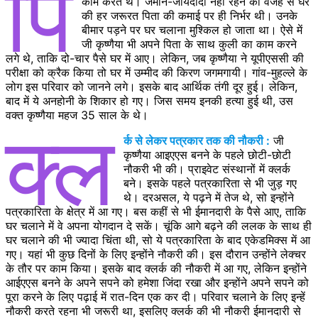
पि
काम करते थे। जमीन-जायदादा नहीं रहने की वजह से घर
की हर जरूरत पिता की कमाई पर ही निर्भर थी। उनके
बीमार पड़ने पर घर चलाना मुश्किल हो जाता था। ऐसे में
जी कृष्णैया भी अपने पिता के साथ कुली का काम करने
लगे थे, ताकि दो-चार पैसे घर में आए। लेकिन, जब कृष्णैया ने यूपीएससी की
परीक्षा को क्रैक किया तो घर में उम्मीद की किरण जगमगायी। गांव-मुहल्ले के
लोग इस परिवार को जानने लगे। इसके बाद आर्थिक तंगी दूर हुई। लेकिन,
बाद में ये अनहोनी के शिकार हो गए। जिस समय इनकी हत्या हुई थी, उस
वक्त कृष्णैया महज 35 साल के थे।
क्ल
र्क से लेकर पत्रकार तक की नौकरी :
जी
कृष्णैया आइएएस बनने के पहले छोटी-छोटी
नौकरी भी की। प्राइवेट संस्थानों में क्लर्क
बने। इसके पहले पत्रकारिता से भी जुड़ गए
थे। दरअसल, ये पढ़ने में तेज थे, सो इन्होंने
पत्रकारिता के क्षेत्र में आ गए। बस कहीं से भी ईमानदारी के पैसे आए, ताकि
घर चलाने में वे अपना योगदान दे सकें। चूंकि आगे बढ़ने की ललक के साथ ही
घर चलाने की भी ज्यादा चिंता थी, सो ये पत्रकारिता के बाद एकेडमिक्स में आ
गए। यहां भी कुछ दिनों के लिए इन्होंने नौकरी की। इस दौरान उन्होंने लेक्चर
के तौर पर काम किया। इसके बाद क्लर्क की नौकरी में आ गए, लेकिन इन्होंने
आईएएस बनने के अपने सपने को हमेशा जिंदा रखा और इन्होंने अपने सपने को
पूरा करने के लिए पढ़ाई में रात-दिन एक कर दी। परिवार चलाने के लिए इन्हें
नौकरी करते रहना भी जरूरी था, इसलिए क्लर्क की भी नौकरी ईमानदारी से