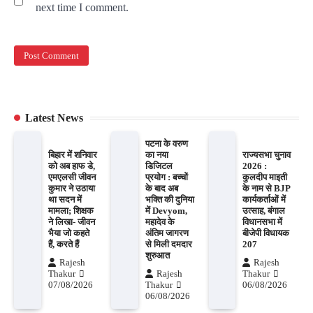
next time I comment.
Latest News
पटना के वरुण
बिहार में शनिवार
का नया
राज्यसभा चुनाव
को अब हाफ डे,
डिजिटल
2026 :
एमएलसी जीवन
प्रयोग : बच्चों
कुलदीप माइती
कुमार ने उठाया
के बाद अब
के नाम से BJP
था सदन में
भक्ति की दुनिया
कार्यकर्ताओं में
मामला; शिक्षक
में Devyom,
उत्साह, बंगाल
ने लिखा- जीवन
महादेव के
विधानसभा में
भैया जो कहते
अंतिम जागरण
बीजेपी विधायक
हैं, करते हैं
से मिली दमदार
207
शुरुआत
Rajesh
Rajesh
Thakur
Rajesh
Thakur
07/08/2026
Thakur
06/08/2026
06/08/2026