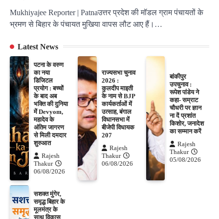
Mukhiyajee Reporter | Patnaउत्तर प्रदेश की मॉडल ग्राम पंचायतों के
भ्रमण से बिहार के पंचायत मुखिया वापस लौट आए हैं।…
Latest News
पटना के वरुण
का नया
राज्यसभा चुनाव
बांकीपुर
डिजिटल
2026 :
उपचुनाव :
प्रयोग : बच्चों
कुलदीप माइती
रूपेश पांडेय ने
के बाद अब
के नाम से BJP
कहा- सम्राट
भक्ति की दुनिया
कार्यकर्ताओं में
चौधरी पर ज्ञान
में Devyom,
उत्साह, बंगाल
ना दें प्रशांत
महादेव के
विधानसभा में
किशोर, जनादेश
अंतिम जागरण
बीजेपी विधायक
का सम्मान करें
से मिली दमदार
207
शुरुआत
Rajesh
Rajesh
Thakur
Rajesh
Thakur
05/08/2026
Thakur
06/08/2026
06/08/2026
सशक्त मुंगेर,
समृद्ध बिहार के
मूलमंत्र के
साथ विकास