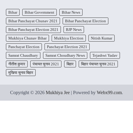
Bihar
Bihar Government
Bihar News
Bihar Panchayat Chunav 2021
Bihar Panchayat Election
Bihar Panchayat Election 2021
BJP News
Mukhiya Chunav Bihar
Mukhiya Election
Nitish Kumar
Panchayat Election
Panchayat Election 2021
Samrat Chaudhary
Samrat Choudhary News
Tejashwi Yadav
नीतीश कुमार
पंचायत चुनाव 2021
बिहार
बिहार पंचायत चुनाव 2021
मुखिया चुनाव बिहार
Copyright © 2026
Mukhiya Jee
| Powered by
Webx99.com
.