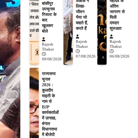
शिक्षक ने
महादेव के
बांकीपुर
लिखा-
अंतिम
उपचुनाव
जीवन
जागरण से
रिजल्ट के
भैया जो
मिली
बाद
कहते हैं,
दमदार
खुलकर
करते हैं
शुरुआत
बोले
Rajesh
Rajesh
Rajesh
Thakur
Thakur
Thakur
07/08/2026
06/08/2026
09/08/2026
राज्यसभा
चुनाव
2026 :
कुलदीप
माइती के
नाम से
BJP
कार्यकर्ताओं
में उत्साह,
बंगाल
विधानसभा
में बीजेपी