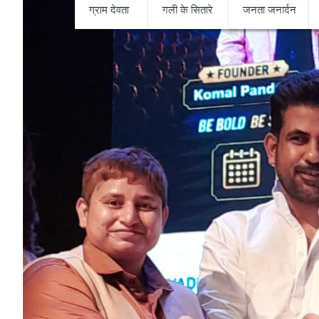
ग्राम देवता
गली के सितारे
जनता जनार्दन