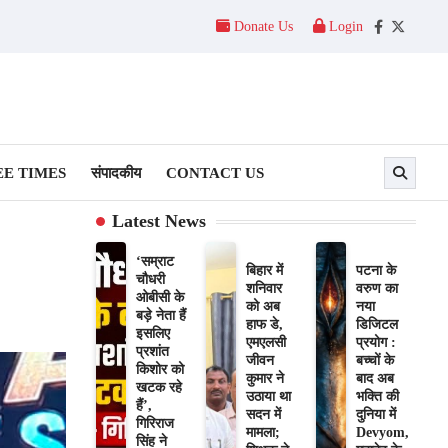
Donate Us
Login
Facebook
Twitter
E TIMES
संपादकीय
CONTACT US
Latest News
‘सम्राट
बिहार में
पटना के
चौधरी
शनिवार
वरुण का
ओबीसी के
को अब
नया
बड़े नेता हैं
हाफ डे,
डिजिटल
इसलिए
एमएलसी
प्रयोग :
प्रशांत
जीवन
बच्चों के
किशोर को
कुमार ने
बाद अब
खटक रहे
उठाया था
भक्ति की
हैं’,
सदन में
दुनिया में
गिरिराज
मामला;
Devyom,
सिंह ने