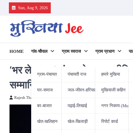
Skip
Sun, Aug 9, 2026
to
content
HOME
गांव-चौपाल
ग्राम स्वराज
ग्राम प्रधान
पा
‘भर ले उड़ान’ संस्था ने भाजपा मी
ग्राम-पंचायत
पंचायती राज
हमारे मुखिया
सम्मानित, जश्न से भरा रहा 10वां 
घर-समाज
जल-जीवन-हरियाली
मुखियाजी कहिन
Rajesh Thakur
18/06/2026
बर-बाजार
पढ़ाई-लिखाई
नगर निकाय (Munic
खेत-खलिहान
खेल-खिलाड़ी
रिपोर्ट कार्ड