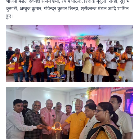
भाजपा मंडल अध्यक्ष संजय शर्मा, श्याम पाठक, शिक्षक मृदुला सिन्हा, सुरभि
कुमारी, अम्बुज कुमार, गोपेन्द्र कुमार सिन्हा, श्रीकान्त मंडल आदि शामिल
हुए।