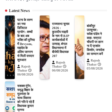
Latest News
पटना के वरुण
का नया
राज्यसभा चुनाव
बांकीपुर
डिजिटल
2026 :
उपचुनाव :
प्रयोग : बच्चों
कुलदीप माइती
रूपेश पांडेय ने
के बाद अब
के नाम से BJP
कहा- सम्राट
भक्ति की दुनिया
कार्यकर्ताओं में
चौधरी पर ज्ञान
में Devyom,
उत्साह, बंगाल
ना दें प्रशांत
महादेव के
विधानसभा में
किशोर, जनादेश
अंतिम जागरण
बीजेपी विधायक
का सम्मान करें
से मिली दमदार
207
शुरुआत
Rajesh
Rajesh
Thakur
Rajesh
Thakur
05/08/2026
Thakur
06/08/2026
06/08/2026
सशक्त मुंगेर,
समृद्ध बिहार के
मूलमंत्र के
साथ विकास
को गति दे रहे हैं
विधायक कुमार
प्रणय