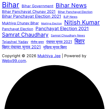
Bihar
Bihar News
Bihar Government
Bihar Panchayat Chunav 2021
Bihar Panchayat Election
Bihar Panchayat Election 2021
BJP News
Nitish Kumar
Mukhiya Chunav Bihar
Mukhiya Election
Panchayat Election 2021
Panchayat Election
Samrat Chaudhary
Samrat Choudhary News
बिहार
पंचायत चुनाव 2021
Tejashwi Yadav
नीतीश कुमार
बिहार पंचायत चुनाव 2021
मुखिया चुनाव बिहार
Copyright © 2026
Mukhiya Jee
| Powered by
Webx99.com
.