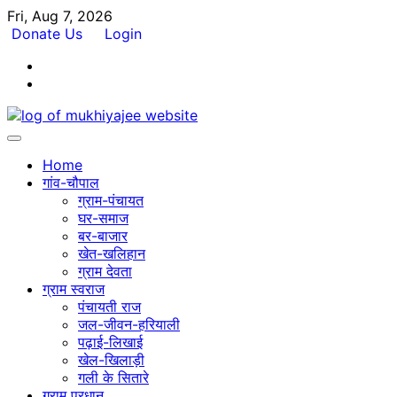
Skip
Fri, Aug 7, 2026
to
Donate Us
Login
content
Facebook
Twitter
Home
गांव-चौपाल
ग्राम-पंचायत
घर-समाज
बर-बाजार
खेत-खलिहान
ग्राम देवता
ग्राम स्वराज
पंचायती राज
जल-जीवन-हरियाली
पढ़ाई-लिखाई
खेल-खिलाड़ी
गली के सितारे
ग्राम प्रधान