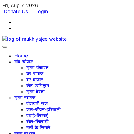
Skip
Fri, Aug 7, 2026
to
Donate Us
Login
content
Facebook
Twitter
Home
गांव-चौपाल
ग्राम-पंचायत
घर-समाज
बर-बाजार
खेत-खलिहान
ग्राम देवता
ग्राम स्वराज
पंचायती राज
जल-जीवन-हरियाली
पढ़ाई-लिखाई
खेल-खिलाड़ी
गली के सितारे
ग्राम प्रधान