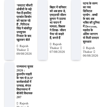
पटना के वरुण
‘सम्राट चौधरी
बिहार में शनिवार
का नया
ओबीसी के बड़े
को अब हाफ डे,
डिजिटल
नेता हैं इसलिए
एमएलसी जीवन
प्रयोग : बच्चों
प्रशांत किशोर
कुमार ने उठाया
के बाद अब
को खटक रहे
था सदन में
भक्ति की दुनिया
हैं’, गिरिराज
मामला; शिक्षक
में Devyom,
सिंह ने बांकीपुर
ने लिखा- जीवन
महादेव के
उपचुनाव
भैया जो कहते
अंतिम जागरण
रिजल्ट के बाद
हैं, करते हैं
से मिली दमदार
खुलकर बोले
शुरुआत
Rajesh
Rajesh
Thakur
Rajesh
Thakur
07/08/2026
Thakur
09/08/2026
06/08/2026
राज्यसभा चुनाव
2026 :
कुलदीप माइती
के नाम से BJP
कार्यकर्ताओं में
उत्साह, बंगाल
विधानसभा में
बीजेपी विधायक
207
Rajesh