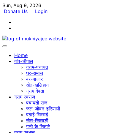
Skip
Sun, Aug 9, 2026
to
Donate Us
Login
content
Facebook
Twitter
Home
गांव-चौपाल
ग्राम-पंचायत
घर-समाज
बर-बाजार
खेत-खलिहान
ग्राम देवता
ग्राम स्वराज
पंचायती राज
जल-जीवन-हरियाली
पढ़ाई-लिखाई
खेल-खिलाड़ी
गली के सितारे
ग्राम प्रधान