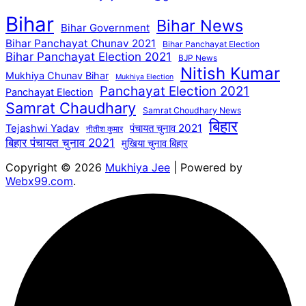
Bihar
Bihar News
Bihar Government
Bihar Panchayat Chunav 2021
Bihar Panchayat Election
Bihar Panchayat Election 2021
BJP News
Nitish Kumar
Mukhiya Chunav Bihar
Mukhiya Election
Panchayat Election 2021
Panchayat Election
Samrat Chaudhary
Samrat Choudhary News
बिहार
पंचायत चुनाव 2021
Tejashwi Yadav
नीतीश कुमार
बिहार पंचायत चुनाव 2021
मुखिया चुनाव बिहार
Copyright © 2026
Mukhiya Jee
| Powered by
Webx99.com
.